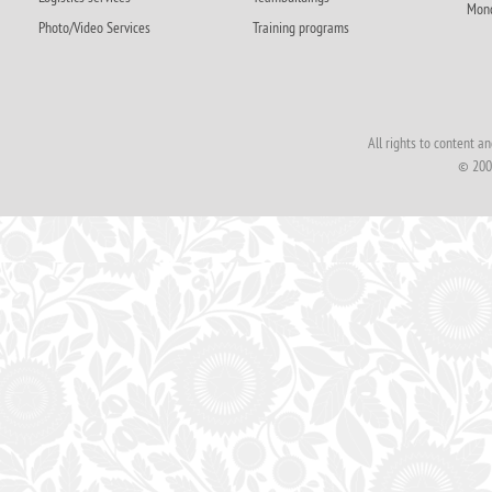
Mond
Photo/Video Services
Training programs
All rights to content 
© 200