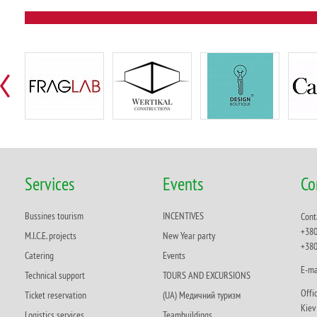
Services
Events
Co
Bussines tourism
INCENTIVES
Cont
+380
M.I.C.E. projects
New Year party
+380
Catering
Events
Е-ma
Technical support
TOURS AND EXCURSIONS
Offi
Ticket reservation
(UA) Медичний туризм
Кie
Logistics services
Teambuildings