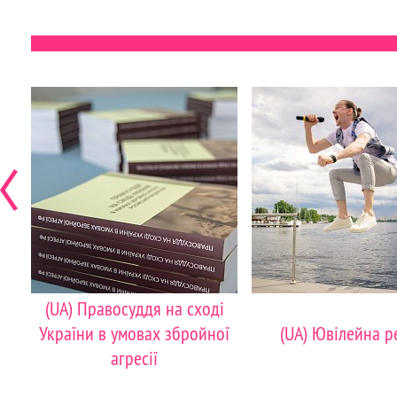
(UA) Правосуддя на сході
України в умовах збройної
(UA) Ювілейна р
агресії