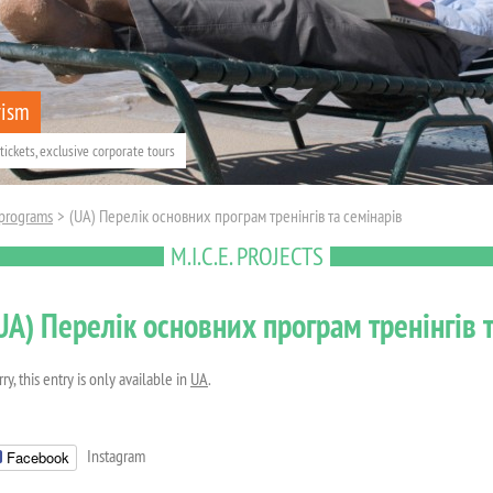
rism
tickets, exclusive corporate tours
 programs
>
(UA) Перелік основних програм тренінгів та семінарів
M.I.C.E. PROJECTS
UA) Перелік основних програм тренінгів 
ry, this entry is only available in
UA
.
Instagram
Facebook