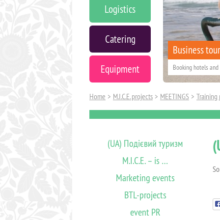
Logistics
Catering
Business tou
Equipment
Booking hotels and 
Home
>
M.I.C.E. projects
>
MEETINGS
>
Training
Booking of artist
(
(UA) Подієвий туризм
M.I.C.E. – is …
Sor
Marketing events
BTL-projects
event PR