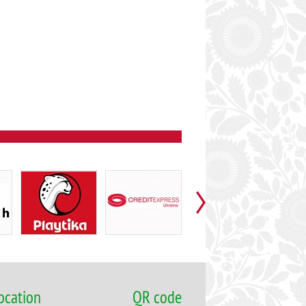
ocation
QR code