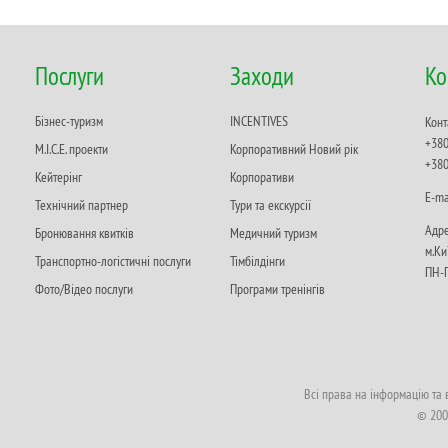
Послуги
Заходи
Ко
Бізнес-туризм
INCENTIVES
Конт
+380
M.I.C.E. проекти
Корпоративний Новий рік
+380
Кейтерінг
Корпоративи
Е-ma
Технічний партнер
Тури та екскурсії
Адре
Бронювання квитків
Медичний туризм
м.Ки
Транспортно-логістичні послуги
Тімбілдінги
ПН-П
Фото/Відео послуги
Програми тренінгів
Всі права на інформацію та
© 200