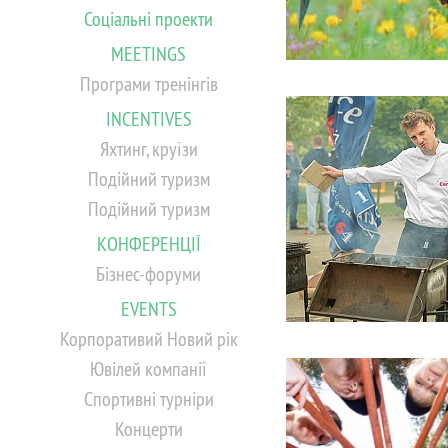
Соціальні проекти
MEETINGS
Програми тренінгів
INCENTIVES
Яхтинг, круїзи
Подійний туризм
Подійний туризм
КОНФЕРЕНЦІЇ
Бізнес-форуми
EVENTS
Корпоративий Новий рік
Ювілей компанії
Спортивні турніри
Концерти