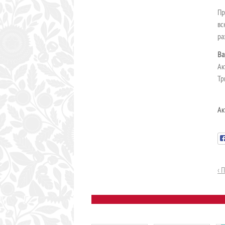
Пр
вс
ра
Ва
Ак
Тр
Ак
‹ 