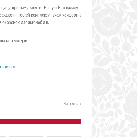
одящу програму заняття. В клубі Вам видадуть
зпорядженні гостей комплексу також комфортна
з охороною для автомобілів.
аших
менеджерів.
го тенісу
Наступна ›