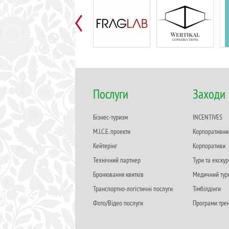
Послуги
Заходи
Бізнес-туризм
INCENTIVES
M.I.C.E. проекти
Корпоративни
Кейтерінг
Корпоративи
Технічний партнер
Тури та екскур
Бронювання квитків
Медичний тур
Транспортно-логістичні послуги
Тімбілдінги
Фото/Відео послуги
Програми трен