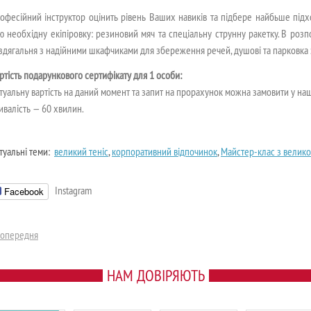
офесійний інструктор оцінить рівень Ваших навиків та підбере найбьше підх
ю необхідну екіпіровку: резиновий мяч та спеціальну струнну ракетку. В ро
здягальня з надійними шкафчиками для збереження речей, душові та парковка 
ртість подарункового сертифікату для 1 особи:
туальну вартість на даний момент та запит на прорахунок можна замовити у н
ивалість — 60 хвилин.
туальні теми:
великий теніс
,
корпоративний відпочинок
,
Майстер-клас з велико
Instagram
Facebook
Попередня
НАМ ДОВІРЯЮТЬ