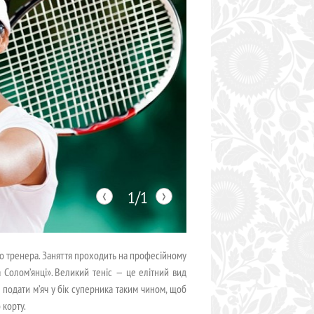
‹
›
1/1
ого тренера. Заняття проходить на професійному
а Солом’янці». Великий теніс — це елітний вид
 подати м’яч у бік суперника таким чином, щоб
 корту.