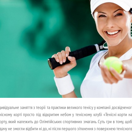
дивідуальне заняття з теорії та практики великого тенісу у компанії досвідчен
нісному корті просто під відкритим небом у тенісному клубі «Тенісні корти н
орту, який належить до Олімпійських спортивних змагань. Суть гри в тому, щоб
дачу не змогли відбити ні до, ні після першого зіткнення з поверхнею тенісного