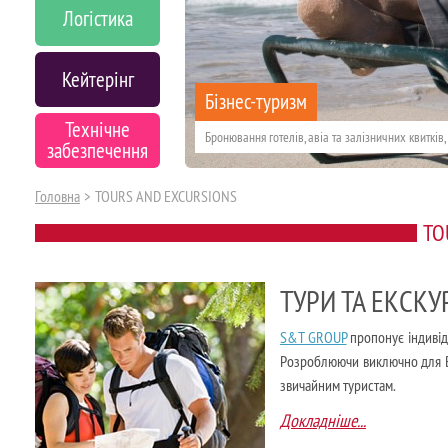
Логістика
Кейтерінг
Бізнес-туризм
Технічне
Бронювання готелів, авіа та залізничних квитків
забезпечення
Головна
>
TOURS AND EXCURSIONS
Букінг артистів
TO
ТУРИ ТА ЕКСКУР
S&T GROUP
пропонує індивіду
Розроблюючи виключно для Вас 
звичайним туристам.
Докладніше...