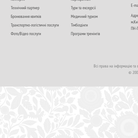
Е-ma
Технічний партнер
Тури та екскурсії
Адре
Бронювання квитків
Медичний туризм
м.Ки
Транспортно-логістичні послуги
Тімбілдінги
ПН-П
Фото/Відео послуги
Програми тренінгів
Всі права на інформацію та
© 200